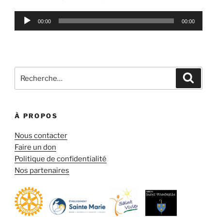
Lecteur
00:00
00:00
audio
Recherche
Reche
pour
:
À PROPOS
Nous contacter
Faire un don
Politique de confidentialité
Nos partenaires