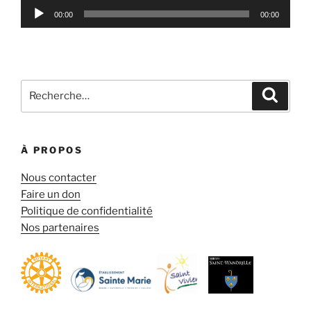
Lecteur
00:00
00:00
audio
Recherche
Reche
pour
:
À PROPOS
Nous contacter
Faire un don
Politique de confidentialité
Nos partenaires