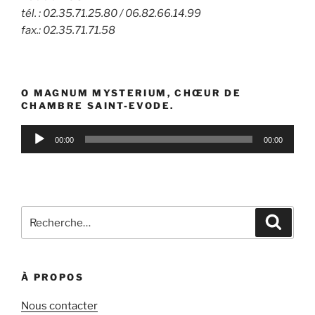
tél. : 02.35.71.25.80 / 06.82.66.14.99
fax.: 02.35.71.71.58
O MAGNUM MYSTERIUM, CHŒUR DE
CHAMBRE SAINT-EVODE.
Lecteur
00:00
00:00
audio
Recherche
Reche
pour
:
À PROPOS
Nous contacter