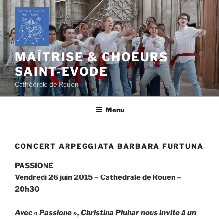
Aller
au
contenu
principal
MAÎTRISE & CHOEURS
SAINT-EVODE
Cathédrale de Rouen
Menu
CONCERT ARPEGGIATA BARBARA FURTUNA
PASSIONE
Vendredi 26 juin 2015 – Cathédrale de Rouen –
20h30
Avec « Passione », Christina Pluhar nous invite à un