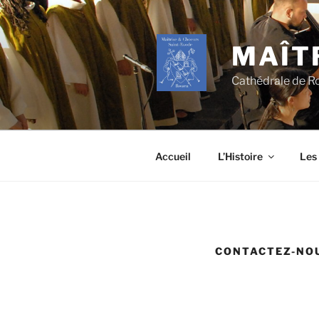
Aller
au
contenu
MAÎT
principal
Cathédrale de R
Accueil
L’Histoire
Les
CONTACTEZ-NO